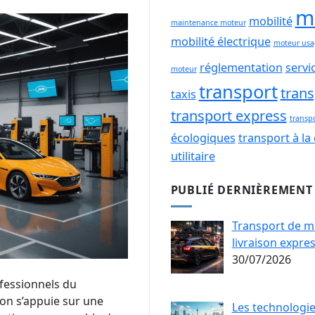
m
mobilité
maintenance moteur
mobilité électrique
moteur usag
réglementation
servic
moteur
transport
trans
taxis
transport express
transp
écologiques
transport à l
utilitaire
PUBLIÉ DERNIÈREMENT
Transport de ma
livraison expre
30/07/2026
ofessionnels du
ion s’appuie sur une
Les technologie