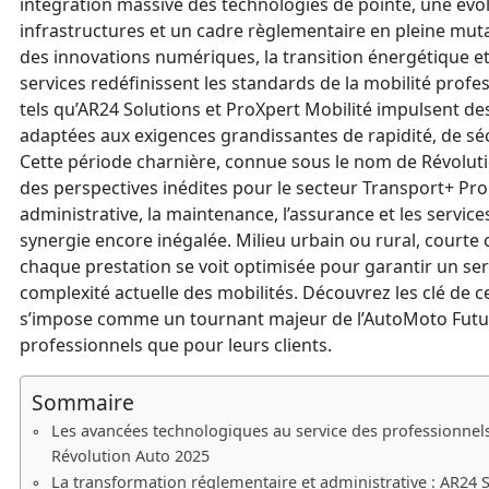
intégration massive des technologies de pointe, une év
infrastructures et un cadre règlementaire en pleine mut
des innovations numériques, la transition énergétique et 
services redéfinissent les standards de la mobilité profe
tels qu’AR24 Solutions et ProXpert Mobilité impulsent des
adaptées aux exigences grandissantes de rapidité, de sécur
Cette période charnière, connue sous le nom de Révolut
des perspectives inédites pour le secteur Transport+ Pro
administrative, la maintenance, l’assurance et les servi
synergie encore inégalée. Milieu urbain ou rural, courte
chaque prestation se voit optimisée pour garantir un serv
complexité actuelle des mobilités. Découvrez les clé de c
s’impose comme un tournant majeur de l’AutoMoto Futur,
professionnels que pour leurs clients.
Sommaire
Les avancées technologiques au service des professionnels
Révolution Auto 2025
La transformation réglementaire et administrative : AR24 