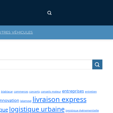
UTRES VÉHICULES
entreprises
blablacar
commerces
concerts
conseils moteur
entretien
livraison express
innovation
lalamove
logistique urbaine
ique
logistique événementielle