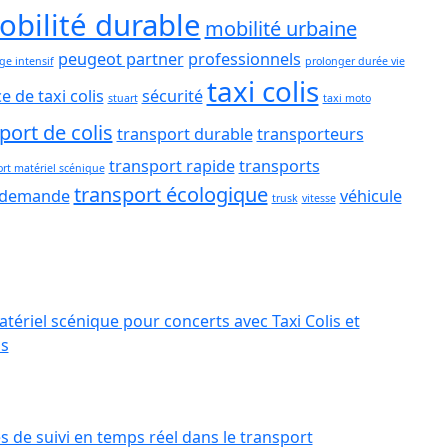
obilité durable
mobilité urbaine
peugeot partner
professionnels
e intensif
prolonger durée vie
taxi colis
e de taxi colis
sécurité
stuart
taxi moto
port de colis
transport durable
transporteurs
transport rapide
transports
ort matériel scénique
transport écologique
a demande
véhicule
trusk
vitesse
tériel scénique pour concerts avec Taxi Colis et
ss
s de suivi en temps réel dans le transport