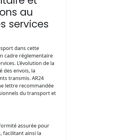
taire et
ions au
es services
nsport dans cette
 un cadre réglementaire
rvices. L’évolution de la
é des envois, la
ents transmis. AR24
ne lettre recommandée
sionnels du transport et
formité assurée pour
facilitant ainsi la