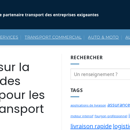
e partenaire transport des entreprises exigeantes
SERVICES
TRANSPORT COMMERCIAL
AUTO & MOTO
A
RECHERCHER
sur la
 des
pour les
TAGS
ransport
assurance
applications de livraison
moteur intensif
fourgon professionnel
livraison rapide
logist