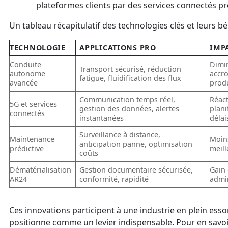
plateformes clients par des services connectés pr
Un tableau récapitulatif des technologies clés et leurs bé
TECHNOLOGIE
APPLICATIONS PRO
IMP
Conduite
Dimin
Transport sécurisé, réduction
autonome
accro
fatigue, fluidification des flux
avancée
produ
Communication temps réel,
Réact
5G et services
gestion des données, alertes
plani
connectés
instantanées
délai
Surveillance à distance,
Maintenance
Moins
anticipation panne, optimisation
prédictive
meil
coûts
Dématérialisation
Gestion documentaire sécurisée,
Gain 
AR24
conformité, rapidité
admin
Ces innovations participent à une industrie en plein essor
positionne comme un levier indispensable. Pour en savoi