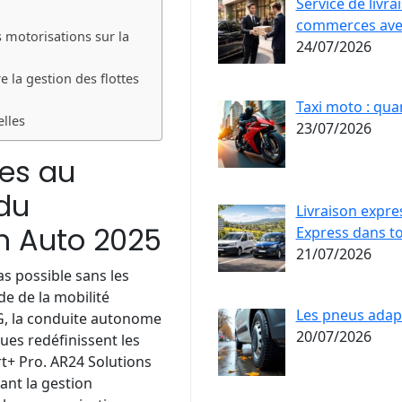
Service de livr
commerces ave
s motorisations sur la
24/07/2026
 la gestion des flottes
Taxi moto : qua
lles
23/07/2026
es au
 du
Livraison expre
on Auto 2025
Express dans to
21/07/2026
as possible sans les
e de la mobilité
Les pneus adapt
5G, la conduite autonome
20/07/2026
ues redéfinissent les
rt+ Pro. AR24 Solutions
ant la gestion