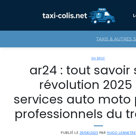
Passer
au
L
contenu
TAXIS & AUTRES 
EN BREF
ar24 : tout savoir 
révolution 2025
services auto moto 
professionnels du t
PUBLIÉ LE
29/08/2025
PAR
HUGO LEMAITRE