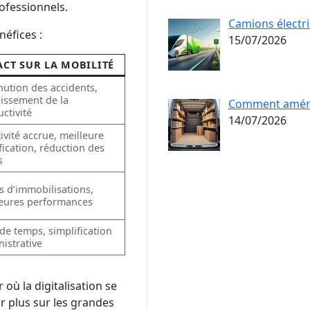
ofessionnels.
Camions électri
néfices :
15/07/2026
ACT SUR LA MOBILITÉ
ution des accidents,
issement de la
Comment aménage
ctivité
14/07/2026
ivité accrue, meilleure
fication, réduction des
s
 d’immobilisations,
leures performances
de temps, simplification
istrative
 où la digitalisation se
r plus sur les grandes