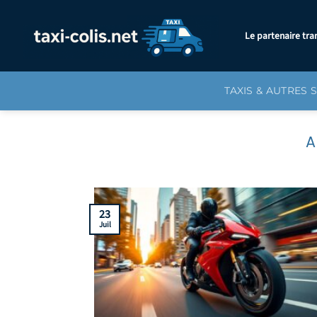
Passer
au
Le partenaire tra
contenu
TAXIS & AUTRES 
23
Juil