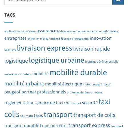
TAGS
assurance
applications de livraison
blablacar
commerces
concerts
conseils moteur
entreprises
innovation
entretien moteur intensif
fourgon professionnel
livraison express
livraison rapide
lalamove
logistique urbaine
logistique
logistique événementielle
mobilité durable
mobilité
maintenance moteur
mobilité urbaine
mobilité électrique
moteur usage intensif
peugeot partner
professionnels
prolonger durée vie moteur
taxi
réglementation
service de taxi colis
sécurité
stuart
colis
transport
transport de colis
taxis
taxi moto
transport express
transport durable
transporteurs
transport