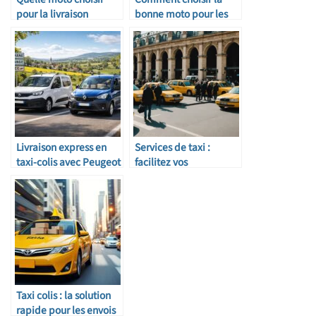
pour la livraison
bonne moto pour les
urbaine ?
longues distances
Livraison express en
Services de taxi :
taxi-colis avec Peugeot
facilitez vos
Partner et Renault
déplacements à Gare
Express dans toute la
du Nord
France
Taxi colis : la solution
rapide pour les envois