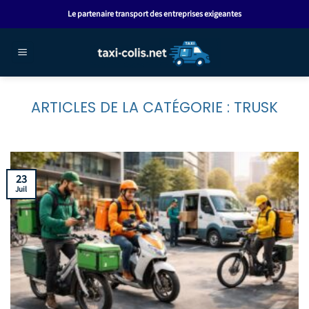
Passer
Le partenaire transport des entreprises exigeantes
au
contenu
TRUSK
23
Juil