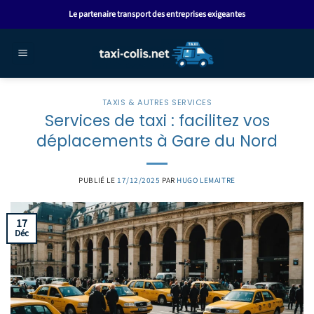
Passer
Le partenaire transport des entreprises exigeantes
au
contenu
TAXIS & AUTRES SERVICES
Services de taxi : facilitez vos
déplacements à Gare du Nord
PUBLIÉ LE
17/12/2025
PAR
HUGO LEMAITRE
17
Déc