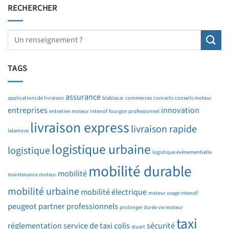
RECHERCHER
TAGS
assurance
applications de livraison
blablacar
commerces
concerts
conseils moteur
entreprises
innovation
entretien moteur intensif
fourgon professionnel
livraison express
livraison rapide
lalamove
logistique urbaine
logistique
logistique événementielle
mobilité durable
mobilité
maintenance moteur
mobilité urbaine
mobilité électrique
moteur usage intensif
peugeot partner
professionnels
prolonger durée vie moteur
taxi
réglementation
service de taxi colis
sécurité
stuart