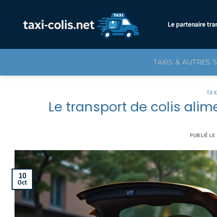
Passer
au
Le partenaire tra
contenu
TAXIS & AUTRES 
TAX
Le transport de colis alime
PUBLIÉ LE
10
Oct