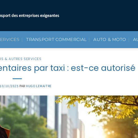
nsport des entreprises exigeantes
SERVICES
TRANSPORT COMMERCIAL
AUTO & MOTO
A
IS & AUTRES SERVICES
ntaires par taxi : est-ce autorisé 
10/10/2025
PAR
HUGO LEMAITRE