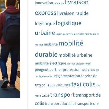
livraison
innovation
lalamove
express
livraison rapide
logistique
logistique
urbaine
logistique événementielle
maintenance
mobilité
mobilité
moteur
durable
mobilité urbaine
mobilité électrique
moteur usage intensif
peugeot partner
professionnels
prolonger
réglementation
service de
durée vie moteur
taxi colis
taxi colis
sécurité
stuart
taxi
transport
transport de
taxis
moto
colis
transport durable
transporteurs