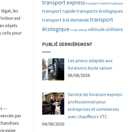
transport express
transport matériel scénique
légal, les
transport rapide
transports écologiques
inition est
transport
transport à la demande
es objets
écologique
véhicule utilitaire
trusk
vitesse
s colis pour
PUBLIÉ DERNIÈREMENT
Les pneus adaptés aux
livraisons toute saison
06/08/2026
Service de livraison express
professionnel pour
es —
entreprises et commerces
exercée par
avec chauffeurs VTC
rchandises
04/08/2026
re exige