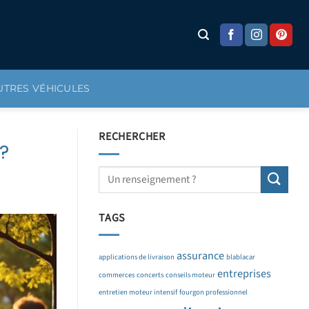
UTRES VÉHICULES
RECHERCHER
?
TAGS
assurance
applications de livraison
blablacar
entreprises
commerces
concerts
conseils moteur
entretien moteur intensif
fourgon professionnel