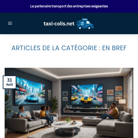
Passer
Le partenaire transport des entreprises exigeantes
au
contenu
EN BREF
31
Août