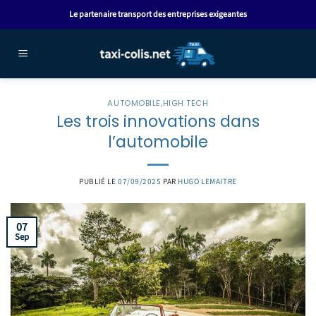
Passer
Le partenaire transport des entreprises exigeantes
au
contenu
AUTOMOBILE
,
HIGH TECH
Les trois innovations dans
l’automobile
PUBLIÉ LE
07/09/2025
PAR
HUGO LEMAITRE
07
Sep