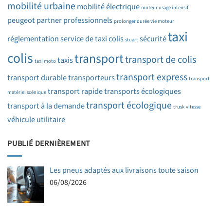
mobilité urbaine
mobilité électrique
moteur usage intensif
peugeot partner
professionnels
prolonger durée vie moteur
taxi
réglementation
service de taxi colis
sécurité
stuart
colis
transport
transport de colis
taxis
taxi moto
transport express
transport durable
transporteurs
transport
transport rapide
transports écologiques
matériel scénique
transport écologique
transport à la demande
trusk
vitesse
véhicule utilitaire
PUBLIÉ DERNIÈREMENT
Les pneus adaptés aux livraisons toute saison
06/08/2026