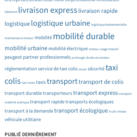
entretien moteur intensif
fourgon professionnel
livraison express
livraison rapide
lalamove
logistique urbaine
logistique
logistique événementielle
mobilité durable
mobilité
maintenance moteur
mobilité urbaine
mobilité électrique
moteur usage intensif
peugeot partner
professionnels
prolonger durée vie moteur
taxi
réglementation
service de taxi colis
sécurité
stuart
colis
transport
transport de colis
taxis
taxi moto
transport express
transport durable
transporteurs
transport
transport rapide
transports écologiques
matériel scénique
transport écologique
transport à la demande
trusk
vitesse
véhicule utilitaire
PUBLIÉ DERNIÈREMENT