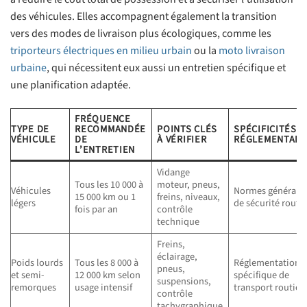
des véhicules. Elles accompagnent également la transition
vers des modes de livraison plus écologiques, comme les
triporteurs électriques en milieu urbain
ou la
moto livraison
urbaine
, qui nécessitent eux aussi un entretien spécifique et
une planification adaptée.
FRÉQUENCE
TYPE DE
RECOMMANDÉE
POINTS CLÉS
SPÉCIFICITÉS
VÉHICULE
DE
À VÉRIFIER
RÉGLEMENTAIR
L’ENTRETIEN
Vidange
Tous les 10 000 à
moteur, pneus,
Véhicules
Normes générale
15 000 km ou 1
freins, niveaux,
légers
de sécurité routi
fois par an
contrôle
technique
Freins,
éclairage,
Poids lourds
Tous les 8 000 à
Réglementation
pneus,
et semi-
12 000 km selon
spécifique de
suspensions,
remorques
usage intensif
transport routier
contrôle
tachygraphique