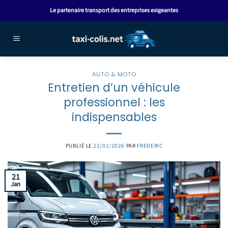
Passer
Le partenaire transport des entreprises exigeantes
au
contenu
AUTO & MOTO
Entretien d’un véhicule
professionnel : les
indispensables
PUBLIÉ LE
21/01/2026
PAR
FREDERIC
21
Jan