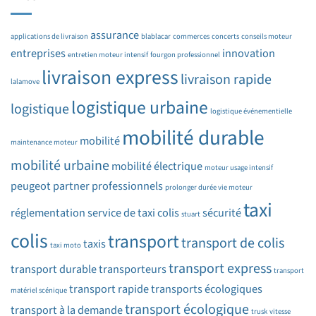
assurance
applications de livraison
blablacar
commerces
concerts
conseils moteur
entreprises
innovation
entretien moteur intensif
fourgon professionnel
livraison express
livraison rapide
lalamove
logistique urbaine
logistique
logistique événementielle
mobilité durable
mobilité
maintenance moteur
mobilité urbaine
mobilité électrique
moteur usage intensif
peugeot partner
professionnels
prolonger durée vie moteur
taxi
réglementation
service de taxi colis
sécurité
stuart
colis
transport
transport de colis
taxis
taxi moto
transport express
transport durable
transporteurs
transport
transport rapide
transports écologiques
matériel scénique
transport écologique
transport à la demande
trusk
vitesse