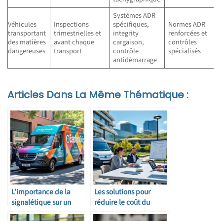
Systèmes ADR
Véhicules
Inspections
spécifiques,
Normes ADR
transportant
trimestrielles et
integrity
renforcées et
des matières
avant chaque
cargaison,
contrôles
dangereuses
transport
contrôle
spécialisés
antidémarrage
Articles Dans La Même Thématique :
L’importance de la
Les solutions pour
signalétique sur un
réduire le coût du
véhicule professionnel
transport professionnel