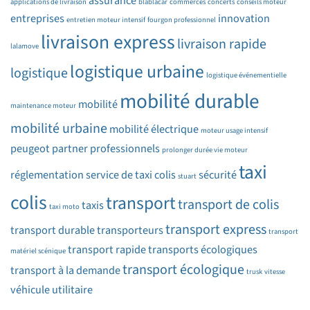
assurance
applications de livraison
blablacar
commerces
concerts
conseils moteur
entreprises
innovation
entretien moteur intensif
fourgon professionnel
livraison express
livraison rapide
lalamove
logistique urbaine
logistique
logistique événementielle
mobilité durable
mobilité
maintenance moteur
mobilité urbaine
mobilité électrique
moteur usage intensif
peugeot partner
professionnels
prolonger durée vie moteur
taxi
réglementation
service de taxi colis
sécurité
stuart
colis
transport
transport de colis
taxis
taxi moto
transport express
transport durable
transporteurs
transport
transport rapide
transports écologiques
matériel scénique
transport écologique
transport à la demande
trusk
vitesse
véhicule utilitaire