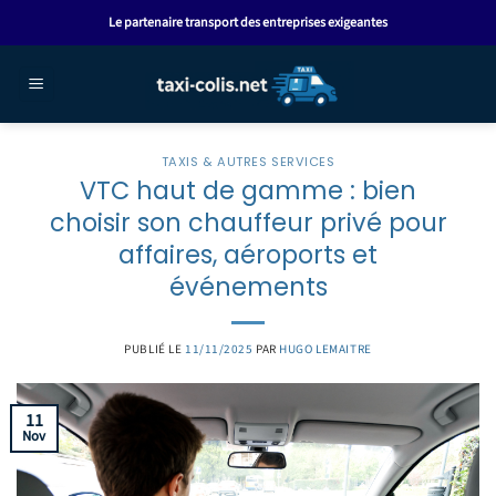
Passer
Le partenaire transport des entreprises exigeantes
au
contenu
TAXIS & AUTRES SERVICES
VTC haut de gamme : bien
choisir son chauffeur privé pour
affaires, aéroports et
événements
PUBLIÉ LE
11/11/2025
PAR
HUGO LEMAITRE
11
Nov