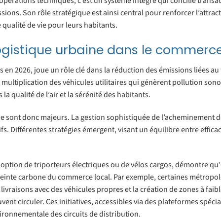
’opérations techniques, c’est un système intégré qui concilie transac
ions. Son rôle stratégique est ainsi central pour renforcer l’attracti
 qualité de vie pour leurs habitants.
ogistique urbaine dans le commerce
en 2026, joue un rôle clé dans la réduction des émissions liées au
 multiplication des véhicules utilitaires qui génèrent pollution sono
 qualité de l’air et la sérénité des habitants.
ne sont donc majeurs. La gestion sophistiquée de l’acheminement d
s. Différentes stratégies émergent, visant un équilibre entre efficac
ption de triporteurs électriques ou de vélos cargos, démontre qu’i
reinte carbone du commerce local. Par exemple, certaines métropo
vraisons avec des véhicules propres et la création de zones à faib
nt circuler. Ces initiatives, accessibles via des plateformes spécial
ironnementale des circuits de distribution.