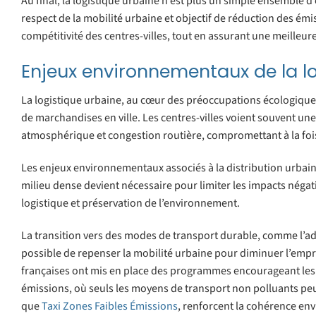
Au final, la logistique urbaine n’est plus un simple ensemble d
respect de la mobilité urbaine et objectif de réduction des émiss
compétitivité des centres-villes, tout en assurant une meilleure
Enjeux environnementaux de la l
La logistique urbaine, au cœur des préoccupations écologiques 
de marchandises en ville. Les centres-villes voient souvent une
atmosphérique et congestion routière, compromettant à la fois la
Les enjeux environnementaux associés à la distribution urbai
milieu dense devient nécessaire pour limiter les impacts négatif
logistique et préservation de l’environnement.
La transition vers des modes de transport durable, comme l’ado
possible de repenser la mobilité urbaine pour diminuer l’emp
françaises ont mis en place des programmes encourageant les li
émissions, où seuls les moyens de transport non polluants peuve
que
Taxi Zones Faibles Émissions
, renforcent la cohérence env