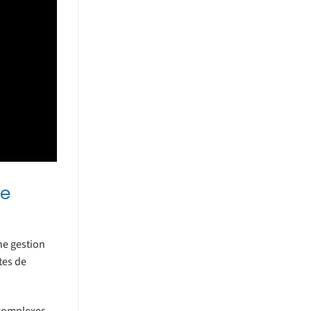
ue
une gestion
tes de