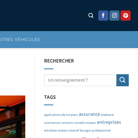
UTRES VÉHICULES
RECHERCHER
TAGS
assurance
applications de livraison
blablacar
entreprises
commerces
concerts
conseils moteur
entretien moteur intensif
fourgon professionnel