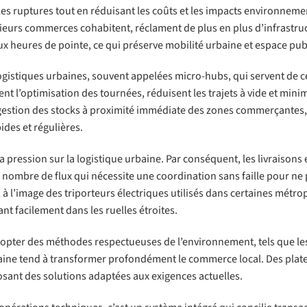
 les ruptures tout en réduisant les coûts et les impacts environneme
ieurs commerces cohabitent, réclament de plus en plus d’infrastru
x heures de pointe, ce qui préserve mobilité urbaine et espace publ
ogistiques urbaines, souvent appelées micro-hubs, qui servent de c
ent l’optimisation des tournées, réduisent les trajets à vide et minim
la gestion des stocks à proximité immédiate des zones commerçantes
ides et régulières.
ression sur la logistique urbaine. Par conséquent, les livraisons 
ombre de flux qui nécessite une coordination sans faille pour ne 
à l’image des triporteurs électriques utilisés dans certaines métro
nt facilement dans les ruelles étroites.
adopter des méthodes respectueuses de l’environnement, tels que le
urbaine tend à transformer profondément le commerce local. Des pla
osant des solutions adaptées aux exigences actuelles.