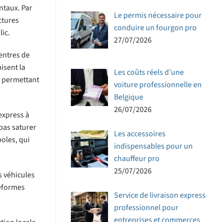
ntaux. Par
Le permis nécessaire pour
ctures
conduire un fourgon pro
ic.
27/07/2026
entres de
isent la
Les coûts réels d’une
, permettant
voiture professionnelle en
Belgique
26/07/2026
express à
pas saturer
Les accessoires
poles, qui
indispensables pour un
chauffeur pro
25/07/2026
s véhicules
teformes
Service de livraison express
professionnel pour
entreprises et commerces