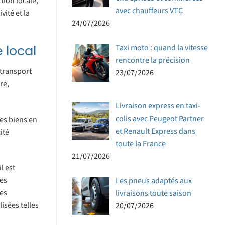
tion locale,
avec chauffeurs VTC
vité et la
24/07/2026
 local
Taxi moto : quand la vitesse
rencontre la précision
 transport
23/07/2026
re,
Livraison express en taxi-
colis avec Peugeot Partner
es biens en
et Renault Express dans
ité
toute la France
21/07/2026
l est
les
Les pneus adaptés aux
les
livraisons toute saison
isées telles
20/07/2026