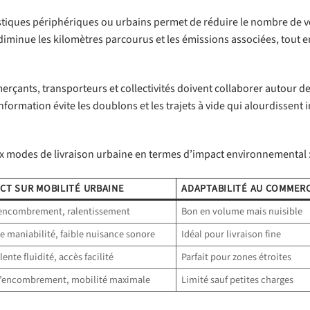
gistiques périphériques ou urbains permet de réduire le nombre de v
, diminue les kilomètres parcourus et les émissions associées, tout e
mmerçants, transporteurs et collectivités doivent collaborer autour 
nformation évite les doublons et les trajets à vide qui alourdissent 
aux modes de livraison urbaine en termes d’impact environnemental 
CT SUR MOBILITÉ URBAINE
ADAPTABILITÉ AU COMMER
 encombrement, ralentissement
Bon en volume mais nuisible
 maniabilité, faible nuisance sonore
Idéal pour livraison fine
lente fluidité, accès facilité
Parfait pour zones étroites
d’encombrement, mobilité maximale
Limité sauf petites charges