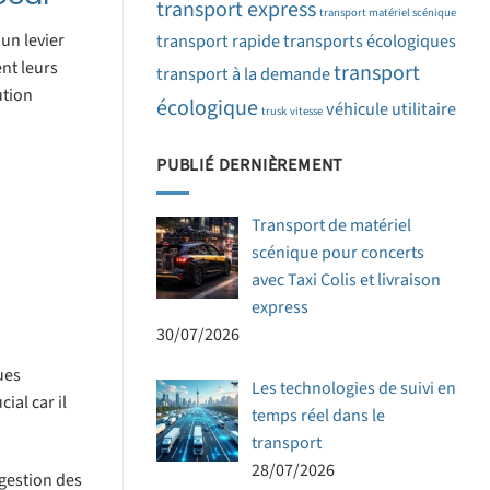
transport express
transport matériel scénique
un levier
transport rapide
transports écologiques
nt leurs
transport
transport à la demande
ution
écologique
véhicule utilitaire
trusk
vitesse
PUBLIÉ DERNIÈREMENT
Transport de matériel
scénique pour concerts
avec Taxi Colis et livraison
express
30/07/2026
ues
Les technologies de suivi en
ial car il
temps réel dans le
transport
28/07/2026
 gestion des