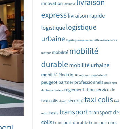
livraison
innovation
lalamove
express
livraison rapide
logistique
logistique
urbaine
logistique événementielle
maintenance
mobilité
mobilité
moteur
durable
mobilité urbaine
mobilité électrique
moteur usage intensif
peugeot partner
professionnels
prolonger
réglementation
service de
durée vie moteur
taxi colis
taxi colis
sécurité
stuart
taxi
transport
transport de
taxis
moto
colis
transport durable
transporteurs
ocal