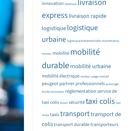
livraison
innovation
lalamove
express
livraison rapide
logistique
logistique
urbaine
logistique événementielle
maintenance
mobilité
mobilité
moteur
durable
mobilité urbaine
mobilité électrique
moteur usage intensif
peugeot partner
professionnels
prolonger
réglementation
service de
durée vie moteur
taxi colis
taxi colis
sécurité
stuart
taxi
transport
transport de
taxis
moto
colis
transport durable
transporteurs