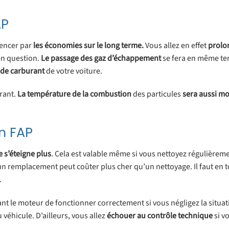
AP
encer par
les
économies
sur
le long terme.
Vous allez en effet
prolo
en question.
Le passage des gaz d’échappement
se fera en même t
 de carburant
de votre voiture.
rant.
La température
de
la
combustion
des particules
sera aussi mo
n FAP
e s’éteigne plus
. Cela est valable même si vous nettoyez régulièreme
un remplacement peut coûter plus cher qu’un nettoyage. Il faut en t
.
t le moteur de fonctionner correctement si vous négligez la situat
 véhicule. D’ailleurs, vous allez
échouer
au
contrôle
technique
si v