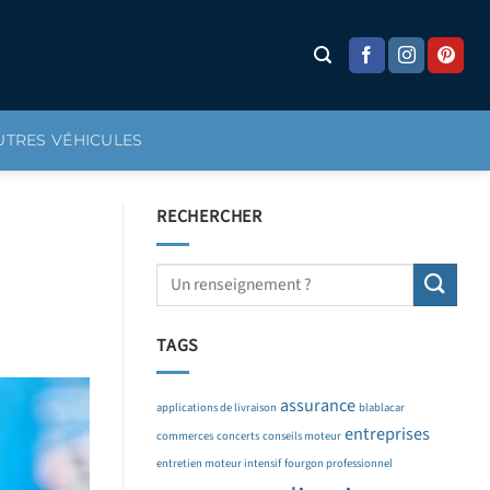
UTRES VÉHICULES
RECHERCHER
TAGS
assurance
applications de livraison
blablacar
entreprises
commerces
concerts
conseils moteur
entretien moteur intensif
fourgon professionnel