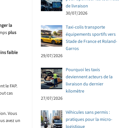
de livraison
30/07/2026
nger la
Taxi-colis transporte
emps
plus
équipements sportifs vers
Stade de France et Roland-
Garros
ins faible
29/07/2026
Pourquoi les taxis
deviennent acteurs de la
livraison du dernier
nt le FAP.
kilomètre
out cas
27/07/2026
Véhicules sans permis :
ion. Vous
pratiques pour la micro-
ous avez un
logistique