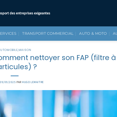
nsport des entreprises exigeantes
SERVICES
TRANSPORT COMMERCIAL
AUTO & MOTO
A
AUTOMOBILE
,
MAISON
Comment nettoyer son FAP (filtre à
rticules) ?
09/09/2025
PAR
HUGO LEMAITRE