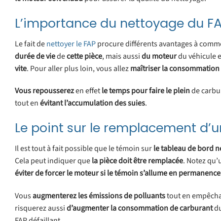
L’importance du nettoyage du F
Le fait de
nettoyer le FAP
procure différents avantages à comm
durée de vie
de
cette
pièce
, mais aussi
du
moteur
du véhicule 
vite
. Pour aller plus loin, vous allez
maîtriser la consommation
Vous
repousserez
en effet
le temps pour faire le plein
de carbu
tout en
évitant l’accumulation des
suies
.
Le point sur le remplacement d’u
Il est tout à fait possible que le témoin sur
le tableau de bord n
Cela peut indiquer que
la pièce doit
être
remplacée
. Notez qu’
éviter de forcer le moteur si le témoin s’allume en permanence
Vous
augmenterez les émissions de polluants
tout en empêchan
risquerez aussi
d’augmenter
la
consommation de carburant
du
FAP défaillant.